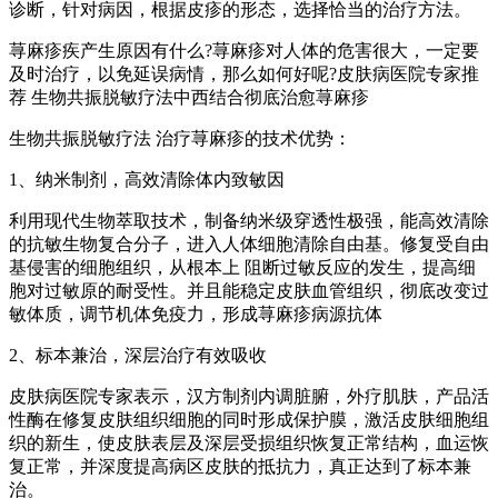
诊断，针对病因，根据皮疹的形态，选择恰当的治疗方法。
荨麻疹疾产生原因有什么?荨麻疹对人体的危害很大，一定要
及时治疗，以免延误病情，那么如何好呢?皮肤病医院专家推
荐 生物共振脱敏疗法中西结合彻底治愈荨麻疹
生物共振脱敏疗法 治疗荨麻疹的技术优势：
1、纳米制剂，高效清除体内致敏因
利用现代生物萃取技术，制备纳米级穿透性极强，能高效清除
的抗敏生物复合分子，进入人体细胞清除自由基。修复受自由
基侵害的细胞组织，从根本上 阻断过敏反应的发生，提高细
胞对过敏原的耐受性。并且能稳定皮肤血管组织，彻底改变过
敏体质，调节机体免疫力，形成荨麻疹病源抗体
2、标本兼治，深层治疗有效吸收
皮肤病医院专家表示，汉方制剂内调脏腑，外疗肌肤，产品活
性酶在修复皮肤组织细胞的同时形成保护膜，激活皮肤细胞组
织的新生，使皮肤表层及深层受损组织恢复正常结构，血运恢
复正常，并深度提高病区皮肤的抵抗力，真正达到了标本兼
治。