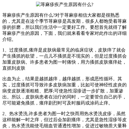
荨麻疹疾产生原因有什么?对于荨麻疹相信大家都是很熟悉
的，尤其是在这个季节荨麻疹是高发期，很多人都饱受着荨麻
疹的折磨，所以我们生活中一定要好工作。要想首先就得了解
荨麻疹产生的原因，下面，我们就来看看专家对此作出的详细
介绍。
1、过度搔抓,瘙痒是皮肤病最常见的临床症状，皮肤痒了就会
产生搔抓的欲望，一点儿不搔抓是不现实的，但是过度搔抓会
加重皮肤病。许多患者为图一时痛快，用力搔抓皮肤瘙痒处，
直抓到皮肤
出血为止，结果是越抓越痒，越痒越抓，形成恶性循环。其
实，过度搔抓可导致许多皮肤病加重，比如可使神经性皮炎的
病变皮肤逐渐粗糙、肥厚;可使急性湿疹进一步扩散，加重渗
出。所以，皮肤病患者在治疗的同时，一定要管住自己的手，
尽可能避免搔抓，瘙痒剧烈时可及时服药或涂药止痒。
2、热水烫洗,许多患者为图一时之快而用热水烫洗皮疹，虽然
这样能解一时之痒，但过后会加剧瘙痒，尤其是急性湿疹等皮
炎，热水烫洗能使毛细血管通透性增加，促进过敏物质大量释