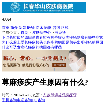
A
A
A
A
首页
简介
新闻
医师
临床
病例
咨询
路线
当前位置：
首页
>
皮肤病中心
>
荨麻疹
下巴长痘痘的原因是
青春痘有哪些症状类
痤疮到底有哪些症状
为什么脸上爱长痤疮
额头长痤疮的病因是
额头出现痤疮的原因
什么可诱发痤疮
痤疮的病因都有哪些
荨麻疹疾产生原因有什么?
时间：2016-03-03
来源：
长春博润皮肤病医院
手机咨询
电话咨询
QQ咨询