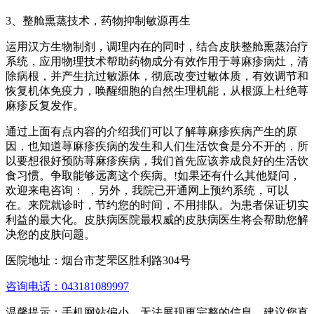
3、整舱熏蒸技术，药物抑制敏源再生
运用汉方生物制剂，调理内在的同时，结合皮肤整舱熏蒸治疗
系统，应用物理技术帮助药物成分有效作用于荨麻疹病灶，清
除病根，并产生抗过敏源体，彻底改变过敏体质，有效调节和
恢复机体免疫力，唤醒细胞的自然生理机能，从根源上杜绝荨
麻疹反复发作。
通过上面有点内容的介绍我们可以了解荨麻疹疾病产生的原
因，也知道荨麻疹疾病的发生和人们生活饮食是分不开的，所
以要想很好预防荨麻疹疾病，我们首先应该养成良好的生活饮
食习惯。争取能够远离这个疾病。!如果还有什么其他疑问，
欢迎来电咨询： ，另外，我院已开通网上预约系统，可以
在。来院就诊时，节约您的时间，不用排队。为患者保证切实
利益的最大化。皮肤病医院最权威的皮肤病医生将会帮助您解
决您的皮肤问题。
医院地址：烟台市芝罘区胜利路304号
咨询电话：043181089997
温馨提示：手机网站偏小，无法展现更完整的信息，建议您直