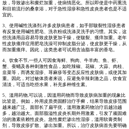
放，导致渗出和糜烂加重，使病情恶化。所以即使是中药熏洗
和目前流行的桑拿浴，对于急性湿疹和急性皮炎患者也是不适
宜的。
3、使用碱性洗涤剂,许多皮肤病患者，如手部皲裂性湿疹患者
有反复使用碱性肥皂、洗衣粉或洗涤灵洗手的习惯。其实，这
些洗涤用品容易导致皮肤更加干燥，使皲裂、瘙痒加重。老年
性皮肤瘙痒症用肥皂洗澡可抑制皮脂分泌，使皮肤更干燥，从
而加重瘙痒。因此，这类患者可试用含油脂丰富的香皂。
4、饮食不节,一些人可因食海鲜、狗肉、牛羊肉、鱼、虾、
蟹、蚕蛹及各种刺激性食品，如吃辣椒、花椒、大蒜、肉桂、
韭菜等，而诱发湿疹、荨麻疹等变态反应性皮肤病，或使其加
重。因此，对过敏体质者来说，应避免辛辣刺激之品，饮食宜
清淡，可适当吃些水果，补充多种维生素。
5、滥用药物,可以说，因滥用药物而导致皮肤病加重的现象比
比皆是。例如，外用皮质类固醇治疗手癣，结果导致皮疹范围
越来越广泛。面部长了扁平疣，滥用激素药物治疗后越治越
多，越治越大。面部脂溢性皮炎长期外用激素，引发了顽固难
治的激素依赖性皮炎。急性糜烂渗出性湿疹，滥用软膏类制
剂，导致皮疹扩散、渗出加重。所以，治疗皮肤病首先要明确