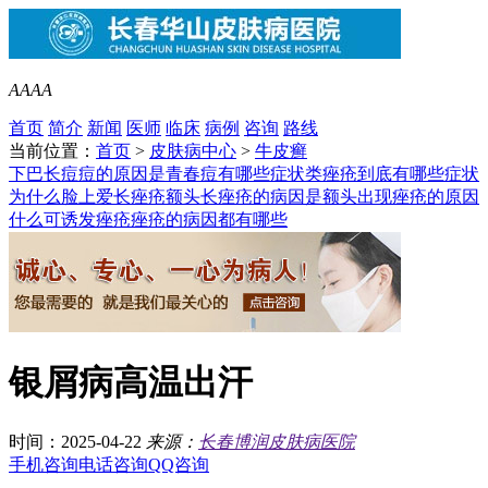
A
A
A
A
首页
简介
新闻
医师
临床
病例
咨询
路线
当前位置：
首页
>
皮肤病中心
>
牛皮癣
下巴长痘痘的原因是
青春痘有哪些症状类
痤疮到底有哪些症状
为什么脸上爱长痤疮
额头长痤疮的病因是
额头出现痤疮的原因
什么可诱发痤疮
痤疮的病因都有哪些
银屑病高温出汗
时间：2025-04-22
来源：
长春博润皮肤病医院
手机咨询
电话咨询
QQ咨询