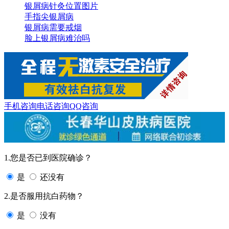
银屑病针灸位置图片
手指尖银屑病
银屑病需要戒烟
脸上银屑病难治吗
手机咨询
电话咨询
QQ咨询
1.您是否已到医院确诊？
是
还没有
2.是否服用抗白药物？
是
没有