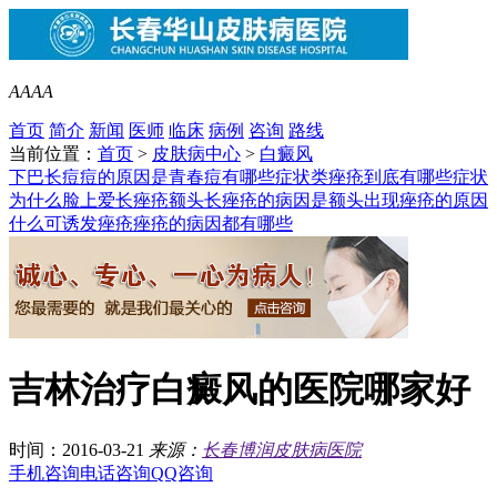
A
A
A
A
首页
简介
新闻
医师
临床
病例
咨询
路线
当前位置：
首页
>
皮肤病中心
>
白癜风
下巴长痘痘的原因是
青春痘有哪些症状类
痤疮到底有哪些症状
为什么脸上爱长痤疮
额头长痤疮的病因是
额头出现痤疮的原因
什么可诱发痤疮
痤疮的病因都有哪些
吉林治疗白癜风的医院哪家好
时间：2016-03-21
来源：
长春博润皮肤病医院
手机咨询
电话咨询
QQ咨询