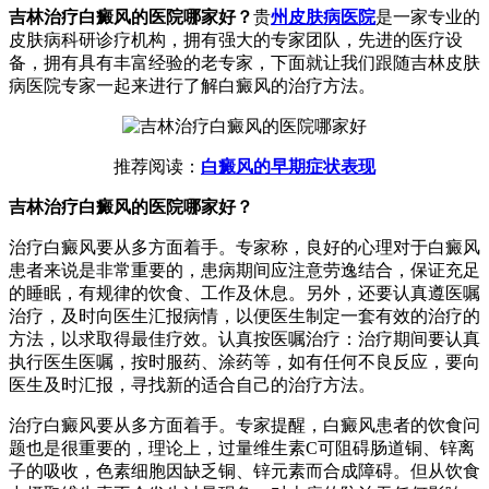
吉林治疗白癜风的医院哪家好？
贵
州皮肤病医院
是一家专业的
皮肤病科研诊疗机构，拥有强大的专家团队，先进的医疗设
备，拥有具有丰富经验的老专家，下面就让我们跟随吉林皮肤
病医院专家一起来进行了解白癜风的治疗方法。
推荐阅读：
白癜风的早期症状表现
吉林治疗白癜风的医院哪家好？
治疗白癜风要从多方面着手。专家称，良好的心理对于白癜风
患者来说是非常重要的，患病期间应注意劳逸结合，保证充足
的睡眠，有规律的饮食、工作及休息。另外，还要认真遵医嘱
治疗，及时向医生汇报病情，以便医生制定一套有效的治疗的
方法，以求取得最佳疗效。认真按医嘱治疗：治疗期间要认真
执行医生医嘱，按时服药、涂药等，如有任何不良反应，要向
医生及时汇报，寻找新的适合自己的治疗方法。
治疗白癜风要从多方面着手。专家提醒，白癜风患者的饮食问
题也是很重要的，理论上，过量维生素C可阻碍肠道铜、锌离
子的吸收，色素细胞因缺乏铜、锌元素而合成障碍。但从饮食