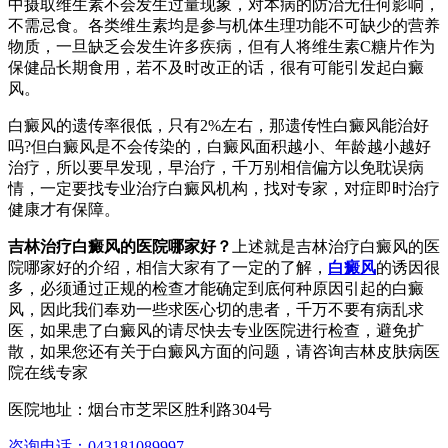
中摄取维生素不会发生过量现象，对本病的防治无任何影响，
不需忌食。各类维生素均是参与机体生理功能不可缺少的营养
物质，一旦缺乏会发生许多疾病，但有人将维生素C糖片作为
保健品长期食用，若不及时改正的话，很有可能引发起白癜
风。
白癜风的遗传率很低，只有2%左右，那遗传性白癜风能治好
吗?但白癜风是不会传染的，白癜风面积越小、年龄越小越好
治疗，所以要早发现，早治疗，千万别相信偏方以免耽误病
情，一定要找专业治疗白癜风机构，找对专家，对症即时治疗
健康才有保障。
吉林治疗白癜风的医院哪家好？
上述就是吉林治疗白癜风的医
院哪家好的介绍，相信大家有了一定的了解，
白癜风
的诱因很
多，必须通过正规的检查才能确定到底何种原因引起的白癜
风，因此我们奉劝一些求医心切的患者，千万不要有病乱求
医，如果患了白癜风的请尽快去专业医院进行检查，避免扩
散，如果您还有关于白癜风方面的问题，请咨询吉林皮肤病医
院在线专家
医院地址：烟台市芝罘区胜利路304号
咨询电话：043181089997