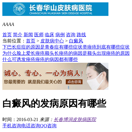
A
A
A
A
首页
简介
新闻
医师
临床
病例
咨询
路线
当前位置：
首页
>
皮肤病中心
>
白癜风
下巴长痘痘的原因是
青春痘有哪些症状类
痤疮到底有哪些症状
为什么脸上爱长痤疮
额头长痤疮的病因是
额头出现痤疮的原因
什么可诱发痤疮
痤疮的病因都有哪些
白癜风的发病原因有哪些
时间：2016-03-21
来源：
长春博润皮肤病医院
手机咨询
电话咨询
QQ咨询