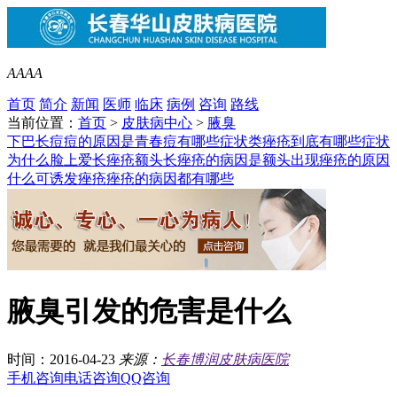
A
A
A
A
首页
简介
新闻
医师
临床
病例
咨询
路线
当前位置：
首页
>
皮肤病中心
>
腋臭
下巴长痘痘的原因是
青春痘有哪些症状类
痤疮到底有哪些症状
为什么脸上爱长痤疮
额头长痤疮的病因是
额头出现痤疮的原因
什么可诱发痤疮
痤疮的病因都有哪些
腋臭引发的危害是什么
时间：2016-04-23
来源：
长春博润皮肤病医院
手机咨询
电话咨询
QQ咨询