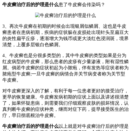
牛皮癣治疗后的护理是什么
患了牛皮癣会传染吗？
3、再次牛皮癣在初期的时候会出现银屑似鳞屑、这也是牛皮
癣患者在患病初期，疾病的症状躲在皮损处出现针头至扁豆大
的炎性扁平丘疹，逐渐增大为钱币或更大淡红色浸润斑，境界
清楚，上覆多层银白色鳞屑。
4、牛皮癣也是分很多类型的，其中牛皮癣的类型如果是分为
红皮病型的牛皮癣，那么患者的皮疹有少量渗液，附有湿性鳞
屑。倘若牛皮癣的症状初起为小脓疱，伴有发热等症状者称为
脓疱型牛皮癣;一旦牛皮癣的病情合并关节病变者称为关节型
牛皮癣。
对牛皮癣更深入的了解，有利于每一位患者更好的接受治疗，
更早的恢复健康。牛皮癣发病初期的症状上面以及讲述很清楚
了，如果怀疑患病，则需要我们仔细观察皮肤的损坏情况，认
真判断牛皮癣的症状种类，继而对症下药，提早接受医生的治
疗，早日彻底根治牛皮癣。
牛皮癣治疗后的护理是什么
以上就是对牛皮癣治疗后的护理是