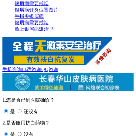
银屑病需要戒烟
银屑病针灸位置图片
手指尖银屑病
银屑病需要戒烟
脸上银屑病难治吗
手机咨询
电话咨询
QQ咨询
1.您是否已到医院确诊？
是
还没有
2.是否服用抗白药物？
是
没有