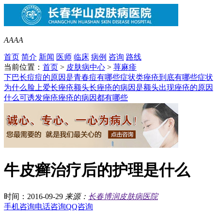
A
A
A
A
首页
简介
新闻
医师
临床
病例
咨询
路线
当前位置：
首页
>
皮肤病中心
>
荨麻疹
下巴长痘痘的原因是
青春痘有哪些症状类
痤疮到底有哪些症状
为什么脸上爱长痤疮
额头长痤疮的病因是
额头出现痤疮的原因
什么可诱发痤疮
痤疮的病因都有哪些
牛皮癣治疗后的护理是什么
时间：2016-09-29
来源：
长春博润皮肤病医院
手机咨询
电话咨询
QQ咨询