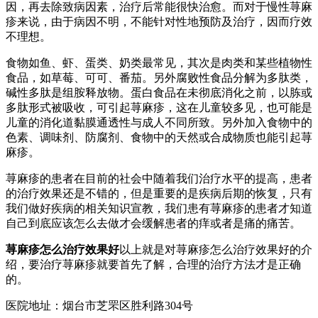
因，再去除致病因素，治疗后常能很快治愈。而对于慢性荨麻
疹来说，由于病因不明，不能针对性地预防及治疗，因而疗效
不理想。
食物如鱼、虾、蛋类、奶类最常见，其次是肉类和某些植物性
食品，如草莓、可可、番茄。另外腐败性食品分解为多肽类，
碱性多肽是组胺释放物。蛋白食品在未彻底消化之前，以胨或
多肽形式被吸收，可引起荨麻疹，这在儿童较多见，也可能是
儿童的消化道黏膜通透性与成人不同所致。另外加入食物中的
色素、调味剂、防腐剂、食物中的天然或合成物质也能引起荨
麻疹。
荨麻疹的患者在目前的社会中随着我们治疗水平的提高，患者
的治疗效果还是不错的，但是重要的是疾病后期的恢复，只有
我们做好疾病的相关知识宣教，我们患有荨麻疹的患者才知道
自己到底应该怎么去做才会缓解患者的痒或者是痛的痛苦。
荨麻疹怎么治疗效果好
以上就是对荨麻疹怎么治疗效果好的介
绍，要治疗荨麻疹就要首先了解，合理的治疗方法才是正确
的。
医院地址：烟台市芝罘区胜利路304号