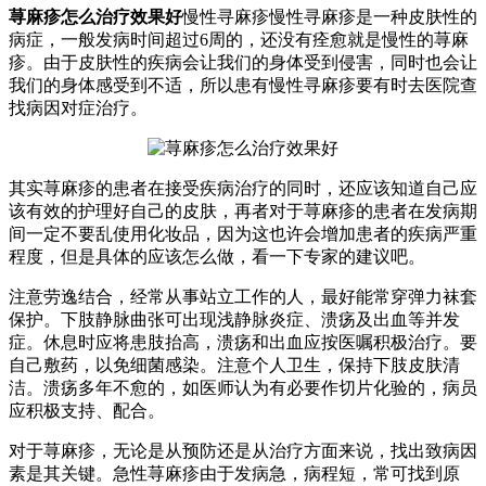
荨麻疹怎么治疗效果好
慢性寻麻疹慢性寻麻疹是一种皮肤性的
病症，一般发病时间超过6周的，还没有痊愈就是慢性的荨麻
疹。由于皮肤性的疾病会让我们的身体受到侵害，同时也会让
我们的身体感受到不适，所以患有慢性寻麻疹要有时去医院查
找病因对症治疗。
其实荨麻疹的患者在接受疾病治疗的同时，还应该知道自己应
该有效的护理好自己的皮肤，再者对于荨麻疹的患者在发病期
间一定不要乱使用化妆品，因为这也许会增加患者的疾病严重
程度，但是具体的应该怎么做，看一下专家的建议吧。
注意劳逸结合，经常从事站立工作的人，最好能常穿弹力袜套
保护。下肢静脉曲张可出现浅静脉炎症、溃疡及出血等并发
症。休息时应将患肢抬高，溃疡和出血应按医嘱积极治疗。要
自己敷药，以免细菌感染。注意个人卫生，保持下肢皮肤清
洁。溃疡多年不愈的，如医师认为有必要作切片化验的，病员
应积极支持、配合。
对于荨麻疹，无论是从预防还是从治疗方面来说，找出致病因
素是其关键。急性荨麻疹由于发病急，病程短，常可找到原