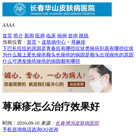
A
A
A
A
首页
简介
新闻
医师
临床
病例
咨询
路线
当前位置：
首页
>
皮肤病中心
>
荨麻疹
下巴长痘痘的原因是
青春痘有哪些症状类
痤疮到底有哪些症状
为什么脸上爱长痤疮
额头长痤疮的病因是
额头出现痤疮的原因
什么可诱发痤疮
痤疮的病因都有哪些
荨麻疹怎么治疗效果好
时间：2016-09-10
来源：
长春博润皮肤病医院
手机咨询
电话咨询
QQ咨询