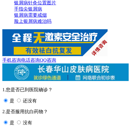
银屑病针灸位置图片
手指尖银屑病
银屑病需要戒烟
脸上银屑病难治吗
手机咨询
电话咨询
QQ咨询
1.您是否已到医院确诊？
是
还没有
2.是否服用抗白药物？
是
没有