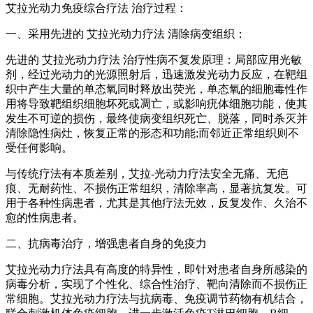
艾拉光动力免疫综合疗法 治疗过程：
一、采用先进的 艾拉光动力疗法 清除病变组织：
先进的 艾拉光动力疗法 治疗性病不复发原理：局部应用光敏
剂，经过光动力的光源照射后，迅速激发光动力反应，在靶组
织中产生大量的单态氧同时释放出荧光，单态氧的细胞毒性作
用将导致靶组织细胞坏死或凋亡，或影响疣体细胞功能，使其
发生不可逆的损伤，最终使病变组织死亡、脱落，同时杀灭并
清除隐性病灶，恢复正常的形态和功能;而邻近正常组织则不
受任何影响。
与传统疗法有本质差别，艾拉-光动力疗法安全无痛、无疤
痕、无耐药性、不损伤正常组织，清除率高，显著抗复发。可
用于各种性病患者，尤其是其他疗法无效，反复发作、久治不
愈的性病患者。
二、抗病毒治疗，增强患者自身的免疫力
艾拉光动力疗法具有高度的特异性，即针对患者自身所感染的
病毒分析，实现了个性化、综合性治疗、靶向清除而不损伤正
常细胞。艾拉光动力疗法与抗病毒、免疫调节药物有机结合，