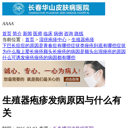
A
A
A
A
首页
简介
新闻
医师
临床
病例
咨询
路线
当前位置：
首页
>
湿疣疱疹中心
>
生殖器疱疹
下巴长痘痘的原因是
青春痘有哪些症状类
痤疮到底有哪些症状
为什么脸上爱长痤疮
额头长痤疮的病因是
额头出现痤疮的原因
什么可诱发痤疮
痤疮的病因都有哪些
生殖器疱疹发病原因与什么有
关