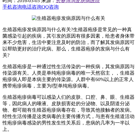
时间：2016-03-03
来源：
长春博润皮肤病医院
手机咨询
电话咨询
QQ咨询
生殖器疱疹发病原因与什么有关?生殖器疱疹是常见的一种真
菌感染引起的疾病，其引发的原因有很多因素，给患者身体带
来不少危害，生活中要注意及时的防治，而了解其发病原因可
以帮助更好的治疗此病。那么，生殖器疱疹的发病与什么有
关?
生殖器疱疹是一种通过性生活传染的一种疾病，其发病原因与
传染源有关。人类是单纯疱疹病毒的唯一天然宿主，，生殖器
疱疹病人即是本病主要的传染源。人群中有60%以上的正常人
携带疱疹病毒，主要为Ⅰ型单纯疱疹病毒。
生殖器疱疹病毒可以感染人们的皮肤、口腔、鼻、眼、生殖器
等，因此病人的唾液、皮肤损害处的分泌物、以及阴道分泌
物、都可能有生殖器疱疹病毒存在，导致其他接触者的发病。
经性生活传播是这类病毒的主要传播方式，与患有生殖道活动
性疱疹病毒感染的男性发生性关系后，患病的几率为一半以
上。