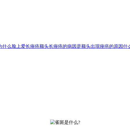
为什么脸上爱长痤疮
额头长痤疮的病因是
额头出现痤疮的原因
什