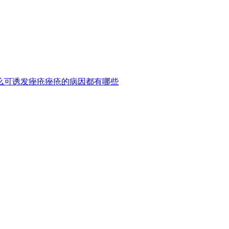
么可诱发痤疮
痤疮的病因都有哪些