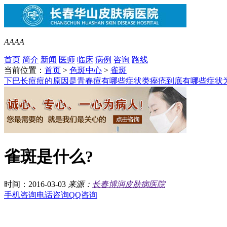
A
A
A
A
首页
简介
新闻
医师
临床
病例
咨询
路线
当前位置：
首页
>
色斑中心
>
雀斑
下巴长痘痘的原因是
青春痘有哪些症状类
痤疮到底有哪些症状
雀斑是什么?
时间：2016-03-03
来源：
长春博润皮肤病医院
手机咨询
电话咨询
QQ咨询