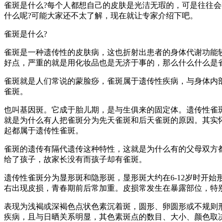
雀斑是什么?每个人都想自己的皮肤是光洁无瑕的，可是往往
什么呢?可能大家还不太了解，现在就让专家介绍下吧。
雀斑是什么?
雀斑是一种遗传性的皮肤病，这也折射出患者的身体代谢功能
好点，严重的就是用化妆品也是无济于事的，那么什么什么是
雀斑就是人们常说的蒙脸痧，雀斑属于遗传性疾病，与身体内
雀斑。
也叫基因斑。它成于胎儿期，是与生俱来的固定体。遗传性雀斑
就是为什么有人把雀斑分为先天雀斑和后天雀斑的原因。其实
起都属于遗传性雀斑。
雀斑的遗传有隔代遗传这种特性，这就是为什么有的父母双方
给了孩子，故家长没有而孩子却有雀斑。
遗传性雀斑分为显形斑和隐形斑，显形斑大约在6-12岁时开始
右出现皮损，青春期前后常加重。皮损常发生在暴露部位，特
表现为浅褐或深褐色点状色素沉着斑，圆形、卵圆形或不规则
疾病，且与日晒关系明显，其色素斑点的数目、大小、颜色取