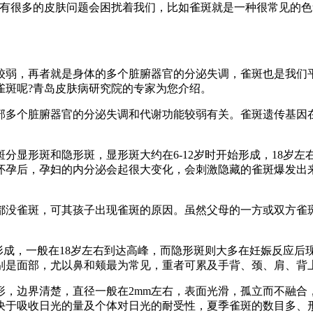
会有很多的皮肤问题会困扰着我们，比如雀斑就是一种很常见的
较弱，再者就是身体的多个脏腑器官的分泌失调，雀斑也是我们
雀斑呢?青岛皮肤病研究院的专家为您介绍。
部多个脏腑器官的分泌失调和代谢功能较弱有关。雀斑遗传基因
分显形斑和隐形斑，显形斑大约在6-12岁时开始形成，18岁左
怀孕后，孕妇的内分泌会起很大变化，会刺激隐藏的雀斑爆发出
都没雀斑，可其孩子出现雀斑的原因。虽然父母的一方或双方雀
形成，一般在18岁左右到达高峰，而隐形斑则大多在妊娠反应后现
别是面部，尤以鼻和颊最为常见，重者可累及手背、颈、肩、背
形，边界清楚，直径一般在2mm左右，表面光滑，孤立而不融合
决于吸收日光的量及个体对日光的耐受性，夏季雀斑的数目多、