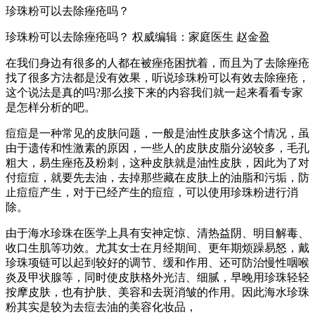
珍珠粉可以去除痤疮吗？
珍珠粉可以去除痤疮吗？ 权威编辑：家庭医生 赵金盈
在我们身边有很多的人都在被痤疮困扰着，而且为了去除痤疮
找了很多方法都是没有效果，听说珍珠粉可以有效去除痤疮，
这个说法是真的吗?那么接下来的内容我们就一起来看看专家
是怎样分析的吧。
痘痘是一种常见的皮肤问题，一般是油性皮肤多这个情况，虽
由于遗传和性激素的原因，一些人的皮肤皮脂分泌较多，毛孔
粗大，易生痤疮及粉刺，这种皮肤就是油性皮肤，因此为了对
付痘痘，就要先去油，去掉那些藏在皮肤上的油脂和污垢，防
止痘痘产生，对于已经产生的痘痘，可以使用珍珠粉进行消
除。
由于海水珍珠在医学上具有安神定惊、清热益阴、明目解毒、
收口生肌等功效。尤其女士在月经期间、更年期烦躁易怒，戴
珍珠项链可以起到较好的调节、缓和作用、还可防治慢性咽喉
炎及甲状腺等，同时使皮肤格外光洁、细腻，早晚用珍珠轻轻
按摩皮肤，也有护肤、美容和去斑消皱的作用。因此海水珍珠
粉其实是较为去痘去油的美容化妆品，