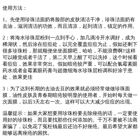
使用方法：
1。先使用珍珠洁面奶将脸部的皮肤清洁干净，珍珠洁面奶有
去油，滋润清洁的功效，而且清凉，起到清洁，镇定的作用。
2：将海水珍珠层粉到一点到手心，加几滴冷开水调好，成为
稀湖状，然后涂在痘痘处，以完全覆盖痘痘为止，假如还剩下
很多珍珠粉，那就顺便坐坐面膜吧，哈哈，不能浪费啊!!这样
可以睡觉或者干活了，第二天早上醒了可以洗掉，这个时候看
看痘痘，效果非常突出。假如暗疮较严重，可以配合氯霉素眼
药水或者金霉素眼药膏与超微细海水珍珠层粉调和好涂于患
处，效果更佳
3：为了达到长期的去油去豆的效果就必须经常做做珍珠面
膜，油性皮肤及青春期暗疮较明显的使用者，开始时每天做一
次面膜，以后3天左右一次。这样可以大大减少痘痘的出现。
温馨提示：如果大家想要用珍珠粉要去除痤疮的话，一定要使
用好的珍珠粉，而且要找那些任何添加的。千万不要被不法商
家骗了，以免花了冤枉钱最后还治不好痤疮。最后希望大家都
能够远离痤疮的困扰。