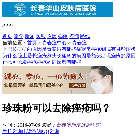
A
A
A
A
首页
简介
新闻
医师
临床
病例
咨询
路线
当前位置：
首页
>
青春痘中心
>
青春痘
下巴长痘痘的原因是
青春痘有哪些症状类
痤疮到底有哪些症状
为什么脸上爱长痤疮
额头长痤疮的病因是
额头出现痤疮的原因
什么可诱发痤疮
痤疮的病因都有哪些
珍珠粉可以去除痤疮吗？
时间：2016-07-06
来源：
长春博润皮肤病医院
手机咨询
电话咨询
QQ咨询