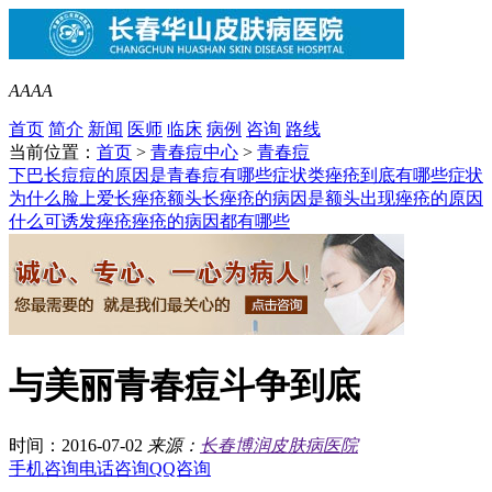
A
A
A
A
首页
简介
新闻
医师
临床
病例
咨询
路线
当前位置：
首页
>
青春痘中心
>
青春痘
下巴长痘痘的原因是
青春痘有哪些症状类
痤疮到底有哪些症状
为什么脸上爱长痤疮
额头长痤疮的病因是
额头出现痤疮的原因
什么可诱发痤疮
痤疮的病因都有哪些
与美丽青春痘斗争到底
时间：2016-07-02
来源：
长春博润皮肤病医院
手机咨询
电话咨询
QQ咨询