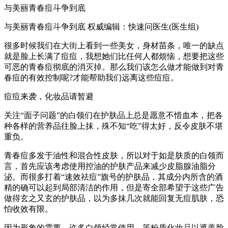
与美丽青春痘斗争到底
与美丽青春痘斗争到底 权威编辑：快速问医生(医生组)
很多时候我们在大街上看到一些美女，身材苗条，唯一的缺点
就是脸上长满了痘痘，我想她们比任何人都烦恼，想要把这些
可恶的青春痘彻底的消灭掉。那么我们该怎么做才能做到对青
春痘的有效控制呢?才能帮助我们远离这些痘痘。
痘痘来袭，化妆品请暂避
关注“面子问题”的白领们在护肤品上总是愿意不惜血本，把各
种各样的营养品往脸上抹，殊不知“吃”得太好，反令皮肤不堪
重负。
青春痘多发于油性和混合性皮肤，所以对于如是肤质的白领而
言，首先应该考虑使用控油的护肤产品来减少皮脂腺油脂分
泌。而很多打着“速效祛痘”旗号的护肤品，其成分内所含的酒
精的确可以起到局部清洁的作用，但是寄全部希望于这些广告
做得玄之又玄的护肤品，以为多抹几次就能回复无痘肌肤，恐
怕收效有限。
因为形象的需要，许多白领经常使用、等粉质化妆品以遮盖脸