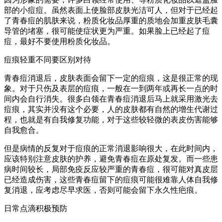
部的小痘痘。虽然表面上使脸部皮肤光洁可人，但对于已经起
了青春痘的肌肤来说，粉质化妆品厚重的质地会加重皮肤毛囊
导管的堵塞，很可能使症状更为严重。如果脸上已经起了痘
痘，最好不要使用粉质化妆品。
痘痕轻重不同要区别对待
青春痘消退后，皮肤表面会留下一定的痘痕，这是很正常的现
象。对于只伤及表层的痘痕，一般在一到两年或再长一点的时
间内会自行消失。很多白领在青春痘消退后马上就采用激光去
痘痕，其实并没有这个必要，人的皮肤都有自然的增生代谢过
程，也就是有自我修复功能，对于这些较轻微的表皮伤害能够
自我愈合。
但是病情的反复对于痘痕的正常消退影响很大，在此时间内，
应该特别注意皮肤的护养，避免青春痘在原处复发。而一些患
病时间较长，局部免疫反应较严重的青春痘，很可能对真皮层
已经造成伤害，这些青春痘留下的痘痕可能很难靠人体自我修
复消退，应考虑尽早求医，否则可能会留下永久性疤痕。
日常点滴积极预防