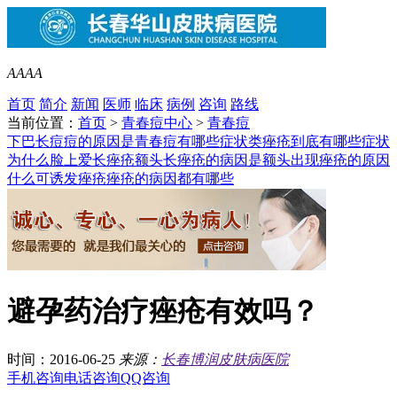
A
A
A
A
首页
简介
新闻
医师
临床
病例
咨询
路线
当前位置：
首页
>
青春痘中心
>
青春痘
下巴长痘痘的原因是
青春痘有哪些症状类
痤疮到底有哪些症状
为什么脸上爱长痤疮
额头长痤疮的病因是
额头出现痤疮的原因
什么可诱发痤疮
痤疮的病因都有哪些
避孕药治疗痤疮有效吗？
时间：2016-06-25
来源：
长春博润皮肤病医院
手机咨询
电话咨询
QQ咨询