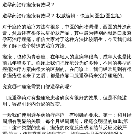
避孕药治疗痤疮有效吗？
避孕药治疗痤疮有效吗？ 权威编辑：快速问医生(医生组)
对于痤疮的治疗方法有很多，中医的药物调理，西医的外涂药
膏，然后还有很多祛痘护肤产品，其中最为特别的就是口服避
孕药治疗痤疮，相信大家对于这种方法比较陌生，今天我们就
来了解下这个特殊的治疗方法。
痤疮，也称为青春痘，在年轻人的发病率很高，成年人也是比
前几年增多了。临床上我们把痤疮分为好多种，不同的类型的
痤疮治疗方案由很大的区别的。在门诊上，我们经常见到有很
多痤疮患者来了之后，都是依靠口服避孕药来治疗痤疮的。
究竟哪种痤疮需要口部避孕药呢?
口服避孕药对有些痤疮患者确实有很好的效果，但是不能滥
用，容易引起内分泌的改变。
一般我们使用避孕药治疗痤疮，有明确的要求。第一：和月经
周期有明显的关联，每个月经周期前，痤疮会明显的加重;第
二：这种类型的患者，痤疮的炎症反应或者结节反应比较严
重;第三：依靠常规的治疗方法，治疗一个月无效的情况下，