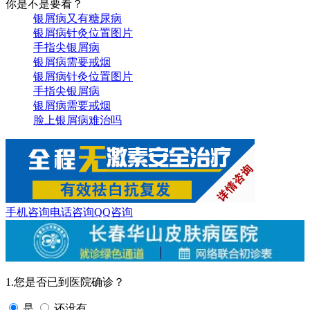
你是不是要看？
银屑病又有糖尿病
银屑病针灸位置图片
手指尖银屑病
银屑病需要戒烟
银屑病针灸位置图片
手指尖银屑病
银屑病需要戒烟
脸上银屑病难治吗
手机咨询
电话咨询
QQ咨询
1.您是否已到医院确诊？
是
还没有