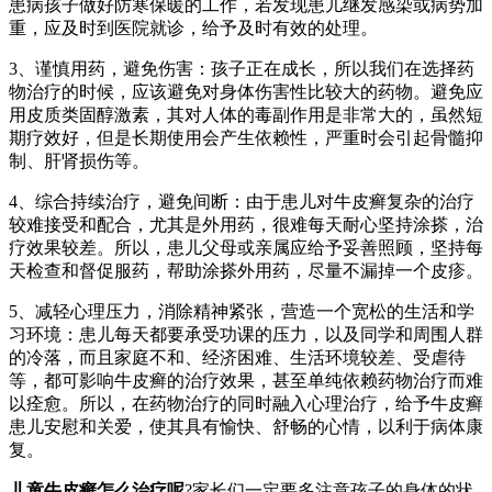
患病孩子做好防寒保暖的工作，若发现患儿继发感染或病势加
重，应及时到医院就诊，给予及时有效的处理。
3、谨慎用药，避免伤害：孩子正在成长，所以我们在选择药
物治疗的时候，应该避免对身体伤害性比较大的药物。避免应
用皮质类固醇激素，其对人体的毒副作用是非常大的，虽然短
期疗效好，但是长期使用会产生依赖性，严重时会引起骨髓抑
制、肝肾损伤等。
4、综合持续治疗，避免间断：由于患儿对牛皮癣复杂的治疗
较难接受和配合，尤其是外用药，很难每天耐心坚持涂搽，治
疗效果较差。所以，患儿父母或亲属应给予妥善照顾，坚持每
天检查和督促服药，帮助涂搽外用药，尽量不漏掉一个皮疹。
5、减轻心理压力，消除精神紧张，营造一个宽松的生活和学
习环境：患儿每天都要承受功课的压力，以及同学和周围人群
的冷落，而且家庭不和、经济困难、生活环境较差、受虐待
等，都可影响牛皮癣的治疗效果，甚至单纯依赖药物治疗而难
以痊愈。所以，在药物治疗的同时融入心理治疗，给予牛皮癣
患儿安慰和关爱，使其具有愉快、舒畅的心情，以利于病体康
复。
儿童牛皮癣怎么治疗呢
?家长们一定要多注意孩子的身体的状