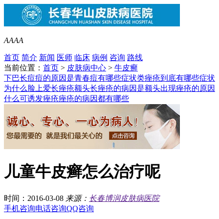
A
A
A
A
首页
简介
新闻
医师
临床
病例
咨询
路线
当前位置：
首页
>
皮肤病中心
>
牛皮癣
下巴长痘痘的原因是
青春痘有哪些症状类
痤疮到底有哪些症状
为什么脸上爱长痤疮
额头长痤疮的病因是
额头出现痤疮的原因
什么可诱发痤疮
痤疮的病因都有哪些
儿童牛皮癣怎么治疗呢
时间：2016-03-08
来源：
长春博润皮肤病医院
手机咨询
电话咨询
QQ咨询