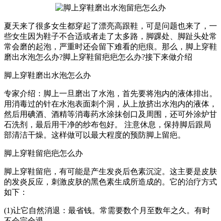
夏天来了很多女生都穿起了漂亮高跟鞋，可是问题也来了，一
些女生因为鞋子不合适或者走了太多路，脚踝处、脚趾头处常
常会磨的起泡，严重时还会留下难看的疤痕。那么，脚上穿鞋
磨出水泡怎么办?脚上穿鞋留疤疤怎么办?接下来做介绍
脚上穿鞋磨出水泡怎么办
专家介绍：脚上一旦磨出了水泡，首先要将泡内的液体排出。
用消毒过的针在水泡表面刺个洞，从上放挤出水泡内的液体，
然后用碘酒、酒精等消毒药水涂抹创口及周围，还可外涂炉甘
石洗剂，最后用干净的纱布包好。 注意休息，保持脚后跟局
部清洁干燥。这样做可以最大程度的预防脚上留疤。
脚上穿鞋留疤疤怎么办
脚上穿鞋留疤，有可能是产生发炎后色素沉淀。这主要是皮肤
的发炎反应，刺激皮肤的黑色素生成所造成的。它的治疗方式
如下：
(1)让它自然消退：最省钱。常需要数个月至数年之久。有时
不会完全退。