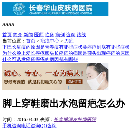
A
A
A
A
首页
简介
新闻
医师
临床
病例
咨询
路线
当前位置：
首页
>
疤痕中心
>
刀疤
下巴长痘痘的原因是
青春痘有哪些症状类
痤疮到底有哪些症状
为什么脸上爱长痤疮
额头长痤疮的病因是
额头出现痤疮的原因
什么可诱发痤疮
痤疮的病因都有哪些
脚上穿鞋磨出水泡留疤怎么办
时间：2016-03-03
来源：
长春博润皮肤病医院
手机咨询
电话咨询
QQ咨询