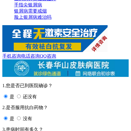
手指尖银屑病
银屑病需要戒烟
脸上银屑病难治吗
手机咨询
电话咨询
QQ咨询
1.您是否已到医院确诊？
是
还没有
2.是否服用抗白药物？
是
没有
3.患病时间有多久？