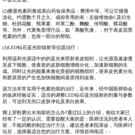
(2)擦退色素药膏或美白药妆保养品：费用中等。可让它慢慢
淡化。约需数个月之久。成份常用的有：左旋维他命C及衍生
物、杜鹃花酸、熊果素、对苯二酚、麴酸、传明酸、鞣花酸
等。另外，代黄角质理疗品，如「果酸乳液」，对于表皮层黑
色素的代黄，也有一部分的帮助。
(3)LED钻石蓝光软镭射等仪器治疗：
利用温和光源适中的的蓝光来照射表皮组织，让光源迅速渗透
至皮下细胞，使衰老的皮肤细胞增殖分化，加速新细胞的生
成。同时让光的能量来激化受损的细胞组织，使表皮色素分化
和胶原质的产生也加快细胞间基质得到改善。
该方法非常实用于色素疤痕的治疗，近年来，经中国医师协会
的临床经验证实，适当的调整LED钻石蓝光镭射的剂量与参数
后，可达到无伤口皮肤净化及美白效果。
脚上穿鞋磨出水泡留疤怎么办?通过以上的介绍，相信大家已
经有了一定的认识。需要提醒大家的是：医师没见到患者本人
前，不能武断的制定治疗方法，建议患者来院亲诊，与医师讨
论后，选择最适合您的治疗方案。详情咨询电话：-